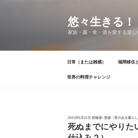
コ
ン
テ
悠々生きる！
ン
家族・書・食・酒を愛する楽し
ツ
へ
ス
キ
日常（または雑感）
福岡移住
ッ
プ
世界の料理チャレンジ
投
2021年5月21日
投稿者:
悠遊（苔のある暮らし
稿
死ぬまでにやりた
日:
仕込み２）