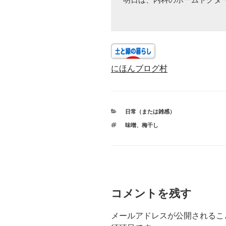
明日は、内科のホームドクター
にほんブログ村
カ
日常（または雑感）
テ
タ
味噌
、
梅干し
ゴ
グ
リ
ー
コメントを残す
メールアドレスが公開されるこ