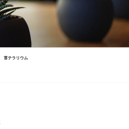
苔テラリウム
村