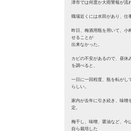
津市では何度か大雨警報が流れ
職場近くには水田があり、仕事
昨日、梅酒用瓶を用いて、小
せることが

出来なかった。

カビの不安があるので、昼休
を調べると、

一日に一回程度、瓶を転がし
らしい。

家内が去年に引き続き、味噌
定。

梅干し、味噌、醤油など、今
自ら栽培した
