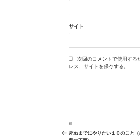
サイト
次回のコメントで使用する
レス、サイトを保存する。
投
前
前
稿
の
死ぬまでにやりたい１０のこと（
投