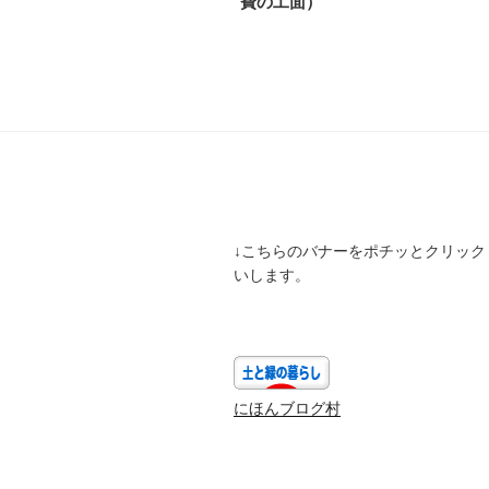
費の工面）
ナ
稿
ビ
ゲ
ー
シ
ョ
ン
↓こちらのバナーをポチッとクリック
いします。
にほんブログ村