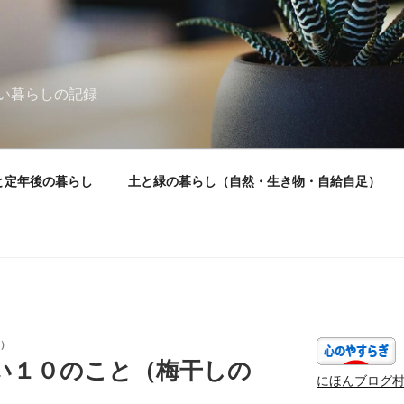
い暮らしの記録
と定年後の暮らし
土と緑の暮らし（自然・生き物・自給自足）
）
い１０のこと（梅干しの
にほんブログ