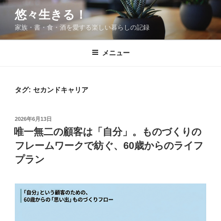
コ
悠々生きる！
ン
家族・書・食・酒を愛する楽しい暮らしの記録
テ
ン
ツ
メニュー
へ
ス
キ
タグ:
セカンドキャリア
ッ
プ
投
2026年6月13日
稿
唯一無二の顧客は「自分」。ものづくりの
日:
フレームワークで紡ぐ、60歳からのライフ
プラン