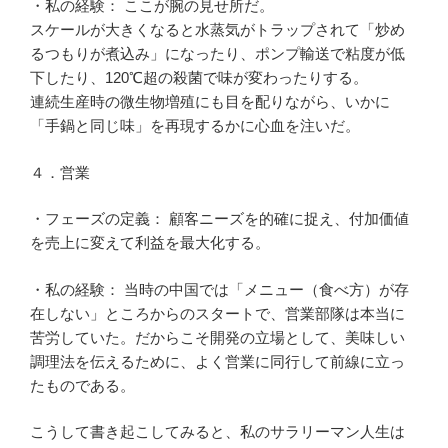
・私の経験： ここが腕の見せ所だ。
スケールが大きくなると水蒸気がトラップされて「炒め
るつもりが煮込み」になったり、ポンプ輸送で粘度が低
下したり、120℃超の殺菌で味が変わったりする。
連続生産時の微生物増殖にも目を配りながら、いかに
「手鍋と同じ味」を再現するかに心血を注いだ。
４．営業
・フェーズの定義： 顧客ニーズを的確に捉え、付加価値
を売上に変えて利益を最大化する。
・私の経験： 当時の中国では「メニュー（食べ方）が存
在しない」ところからのスタートで、営業部隊は本当に
苦労していた。だからこそ開発の立場として、美味しい
調理法を伝えるために、よく営業に同行して前線に立っ
たものである。
こうして書き起こしてみると、私のサラリーマン人生は