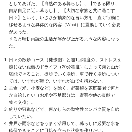
としてあげた、【自然のある暮らし】、【できる限り、
自給自足に近い暮らし】、【大切な家族と共に過ごす
日々】という、いささか抽象的な言い方を、直ぐ行動に
移せるような具体的な内容（What）に置換していく必要
があった。
すると晴耕雨読の生活が浮かび上がるような内容になっ
た。
日々の散歩コース（徒歩圏）と週1回程度の、ストレスを
感じない距離のドライブ（20分程度）によって海と山が
堪能できること。徒歩でいく場所、車で行く場所につい
ては、いずれが海で、いずれが山でも構わない。
主食（米、小麦など）を除く、野菜類を家庭菜園で何と
か自給したい（お米や不足部分は、野菜や他の貢献で
物々交換）。
釣りや狩猟などで、何かしらの動物性タンパク質を自給
していたい。
井戸か雨水などをうまく活用して、暮らしに必要な水を
確保できることに目処が立った状態を作りたい。