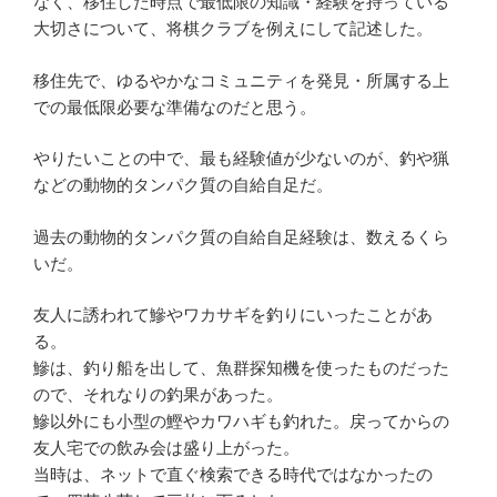
なく、移住した時点で最低限の知識・経験を持っている
大切さについて、将棋クラブを例えにして記述した。
移住先で、ゆるやかなコミュニティを発見・所属する上
での最低限必要な準備なのだと思う。
やりたいことの中で、最も経験値が少ないのが、釣や猟
などの動物的タンパク質の自給自足だ。
過去の動物的タンパク質の自給自足経験は、数えるくら
いだ。
友人に誘われて鰺やワカサギを釣りにいったことがあ
る。
鰺は、釣り船を出して、魚群探知機を使ったものだった
ので、それなりの釣果があった。
鰺以外にも小型の鰹やカワハギも釣れた。戻ってからの
友人宅での飲み会は盛り上がった。
当時は、ネットで直ぐ検索できる時代ではなかったの