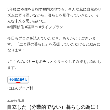
5年後に移住を目指す福岡の地でも、そんな風に自然のリ
ズムに寄り添いながら、暮らしを形作っていきたい。そ
んな未来を思い描いた。
#福岡移住 #福津市 #ライフプラン
今日もブログを読んでいただき、ありがとうございま
す。 「土と緑の暮らし」を応援していただけると励みに
なります！
↓こちらのバナーをポチッとクリックして応援をお願いし
ます。
にほんブログ村
投
2026年6月1日
稿
自立した（分業的でない）暮らしの為に！
日: