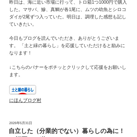
昨日は、海に近い市場に行って、トロ箱1つ1000円で購入
した。マサバ、鰺、真鯛が各1尾に、ムツの幼魚とシロコ
ダイが2尾ずつ入っていた。明日は、調理した感想も記し
ていきたい。
今日もブログを読んでいただき、ありがとうございま
す。 「土と緑の暮らし」を応援していただけると励みに
なります！
↓こちらのバナーをポチッとクリックして応援をお願いし
ます。
にほんブログ村
投
2026年5月31日
稿
自立した（分業的でない）暮らしの為に！
日: