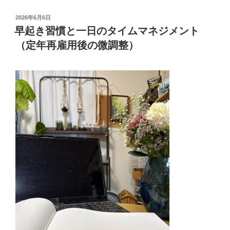
投
2026年6月6日
稿
早起き習慣と一日のタイムマネジメント
日:
（定年再雇用後の微調整）