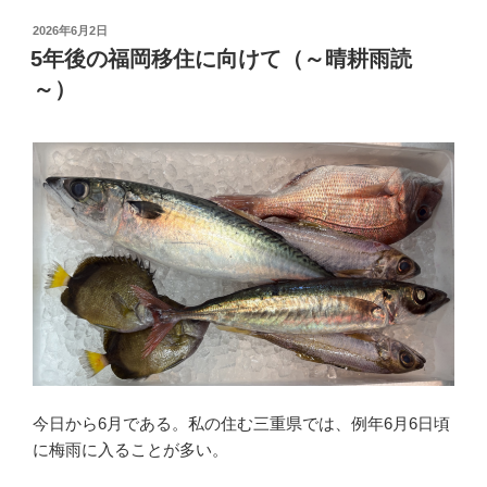
投
2026年6月2日
稿
5年後の福岡移住に向けて（～晴耕雨読
日:
～）
今日から6月である。私の住む三重県では、例年6月6日頃
に梅雨に入ることが多い。