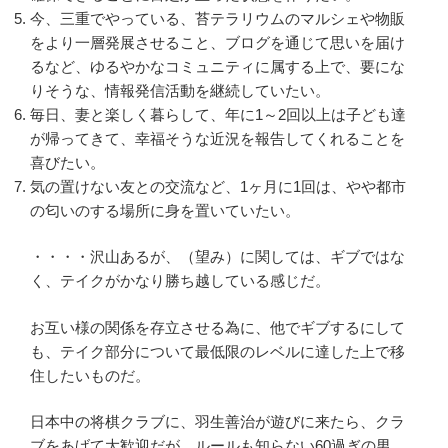
今、三重でやっている、苔テラリウムのマルシェや物販
をより一層発展させること、ブログを通じて思いを届け
るなど、ゆるやかなコミュニティに属する上で、要にな
りそうな、情報発信活動を継続していたい。
毎日、妻と楽しく暮らして、年に1～2回以上は子ども達
が帰ってきて、幸福そうな近況を報告してくれることを
喜びたい。
気の置けない友との交流など、1ヶ月に1回は、やや都市
の匂いのする場所に身を置いていたい。
・・・・沢山あるが、（望み）に関しては、ギブではな
く、テイクがかなり勝ち越している感じだ。
お互い様の関係を存立させる為に、他でギブするにして
も、テイク部分について最低限のレベルに達した上で移
住したいものだ。
日本中の将棋クラブに、羽生善治が遊びに来たら、クラ
ブをあげて大歓迎だが、ルールも知らない60過ぎの男