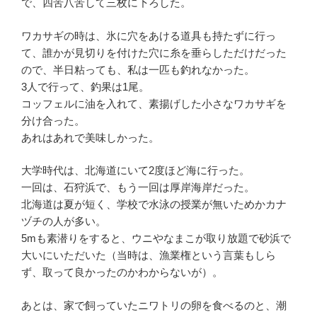
で、四苦八苦して三枚に下ろした。
ワカサギの時は、氷に穴をあける道具も持たずに行っ
て、誰かが見切りを付けた穴に糸を垂らしただけだった
ので、半日粘っても、私は一匹も釣れなかった。
3人で行って、釣果は1尾。
コッフェルに油を入れて、素揚げした小さなワカサギを
分け合った。
あれはあれで美味しかった。
大学時代は、北海道にいて2度ほど海に行った。
一回は、石狩浜で、もう一回は厚岸海岸だった。
北海道は夏が短く、学校で水泳の授業が無いためかカナ
ヅチの人が多い。
5mも素潜りをすると、ウニやなまこが取り放題で砂浜で
大いにいただいた（当時は、漁業権という言葉もしら
ず、取って良かったのかわからないが）。
あとは、家で飼っていたニワトリの卵を食べるのと、潮