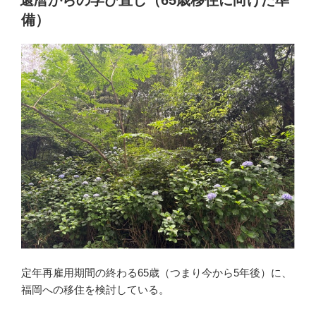
日:
備）
定年再雇用期間の終わる65歳（つまり今から5年後）に、
福岡への移住を検討している。