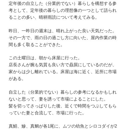
定年後の自立した（分業的でない）暮らしを構想する参
考として、定年後の暮らしの理想像の一つとして語られ
ることの多い、晴耕雨読について考えてみる。
昨日、一昨日の週末は、晴れ上がった良い天気だった。
その一方で、雨の日の過ごし方に向いた、屋内作業の時
間も多く取ることができた。
この土曜日は、朝から床屋に行った。
店長さんが腕も気質も良い方で贔屓にしているのだが、
家からは少し離れている。床屋は海に近く、近所に市場
がある。
自立した（分業的でない）暮らしの参考になるかもしれ
ないと思って、妻を誘って市場によることにした。
髪を切ってさっぱりした後、近くで時間をつぶしてもら
っていた妻と合流して、市場に行った。
真鯖、鰺、真鯛が各1尾に、ムツの幼魚とシロコダイが2