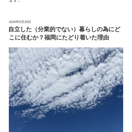
投
2026年5月30日
稿
自立した（分業的でない）暮らしの為にど
日:
こに住むか？福岡にたどり着いた理由