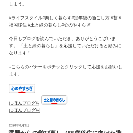
しよう。
#ライフスタイル#楽しく暮らす#定年後の過ごし方 #苔 #
福岡移住 #土と緑の暮らし#心のやすらぎ
今日もブログを読んでいただき、ありがとうございま
す。 「土と緑の暮らし」を応援していただけると励みに
なります！
↓こちらのバナーをポチッとクリックして応援をお願いし
ます。
にほんブログ村
にほんブログ村
投
2026年6月3日
稿
還暦からの学び直し（65歳移住に向けた準