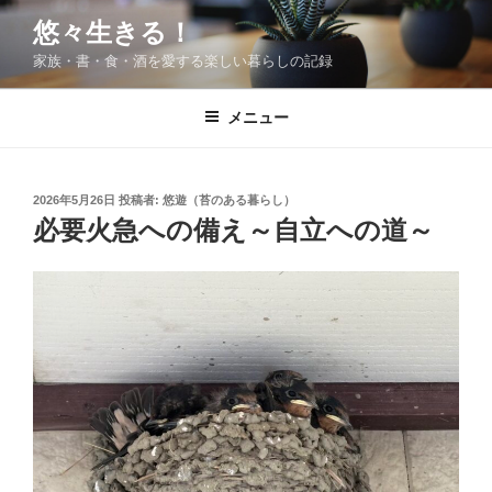
コ
悠々生きる！
ン
家族・書・食・酒を愛する楽しい暮らしの記録
テ
ン
ツ
メニュー
へ
ス
キ
投
2026年5月26日
投稿者:
悠遊（苔のある暮らし）
稿
ッ
必要火急への備え～自立への道～
日:
プ