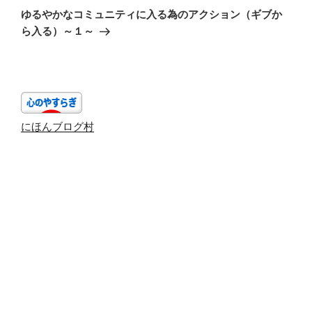
ゲ
の
ゆるやかなコミュニティに入る為のアクション（ギブか
投
ー
ら入る）～１～
稿
シ
ョ
ン
にほんブログ村