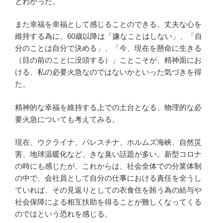
とわかった。
また幸福を幸福として感じることのできる、丈夫な心を
維持する為に、60歳以降は「嫌なことはしない」、「自
分のことは自分で決める」、「今、現在を懸命に生きる
（目の前のことに没頭する）」ことこそが、精神面にお
ける、私の必要火急なのではないかといった気づきを得
た。
精神的な幸福を維持する上での土台となる、物理的な必
要火急についても考えてみる。
現在、ウクライナ、パレスチナ、ホルムズ海峡、自然災
害、地球温暖化など、きな臭い話題が多い。新型コロナ
の時にも感じたが、これからは、社会全体での分業体制
の中で、会社員として自分の仕事における責任を全うし
ていれば、その見返りとしての衣食住を賄う為の給与や
社会保障による相互扶助を得ることが難しくなってくる
のではという恐れを感じる。