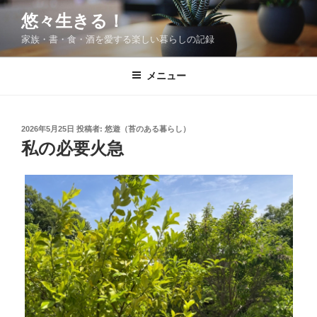
コ
悠々生きる！
ン
家族・書・食・酒を愛する楽しい暮らしの記録
テ
ン
ツ
メニュー
へ
ス
キ
投
2026年5月25日
投稿者:
悠遊（苔のある暮らし）
稿
ッ
私の必要火急
日:
プ