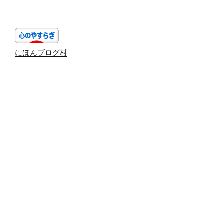
稿
シ
ョ
ン
にほんブログ村