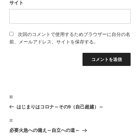
サイト
次回のコメントで使用するためブラウザーに自分の名
前、メールアドレス、サイトを保存する。
投
前
前
稿
の
はじまりはコロナ～その9（自己超越）～
ナ
投
ビ
稿
次
次
ゲ
の
必要火急への備え～自立への道～
投
ー