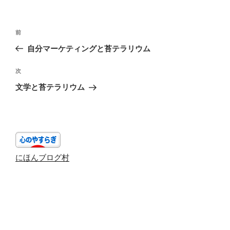
投
前
前
稿
の
自分マーケティングと苔テラリウム
ナ
投
ビ
稿
次
次
ゲ
の
文学と苔テラリウム
投
ー
稿
シ
ョ
ン
にほんブログ村