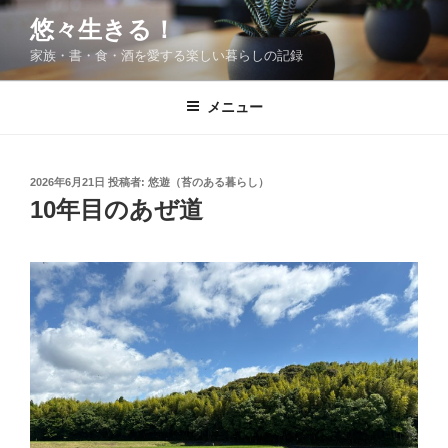
コ
悠々生きる！
ン
家族・書・食・酒を愛する楽しい暮らしの記録
テ
ン
ツ
メニュー
へ
ス
キ
投
2026年6月21日
投稿者:
悠遊（苔のある暮らし）
稿
ッ
10年目のあぜ道
日:
プ