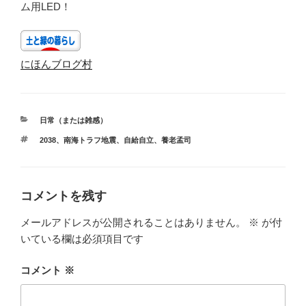
ム用LED！
にほんブログ村
カ
日常（または雑感）
テ
タ
2038
、
南海トラフ地震
、
自給自立
、
養老孟司
ゴ
グ
リ
ー
コメントを残す
メールアドレスが公開されることはありません。
※
が付
いている欄は必須項目です
コメント
※