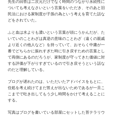
先生の回答は二次元だけでなく時間のつながり永続性に
ついても考えなさいという言葉をいただき、そのあと旧
民法における家制度が子孫の為という考えを育てた話な
どをされていた。
ふと血は水よりも濃いという言葉が頭にうかんだが、た
いていのことわざは真逆の意味のことわざ（遠くの親戚
より近くの他人など）を持っていて、おそらく中庸が一
番でどちらかに振れすぎた時に引き戻すための言葉とし
て両側にあるのだろうが、家制度が守ってきた価値に対
する評価が下がりすぎているので引き戻そうという話な
のだと理解している。
ブログが遅れたのは、いただいたアドバイスをもとに、
住処を考え続けてまだ答えが出ないためであるが一旦こ
こまでで吐き出してもう少し時間をかけて考えることに
する。
写真はブログを書いている部屋にセットした苔テラリウ