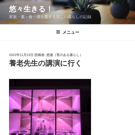
コ
悠々生きる！
ン
家族・書・食・酒を愛する楽しい暮らしの記録
テ
ン
ツ
メニュー
へ
ス
キ
投
2022年11月23日
投稿者:
悠遊（苔のある暮らし）
稿
ッ
養老先生の講演に行く
日:
プ