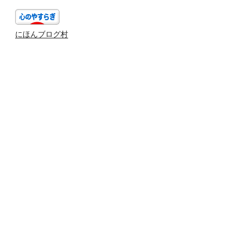
ョ
ン
にほんブログ村