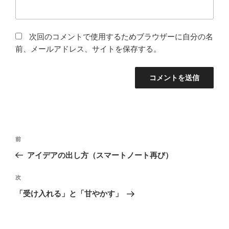
次回のコメントで使用するためブラウザーに自分の名
前、メールアドレス、サイトを保存する。
投
前
前
稿
の
アイデアの出し方（スマートノート再び）
ナ
投
ビ
稿
次
次
ゲ
の
「受け入れる」と「甘やかす」
投
ー
稿
シ